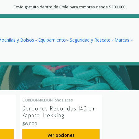
Inicio
Calzado
Cordones y Plantillas
Envío gratuito dentro de Chile para compras desde $100.000
Cordones y Plantillas
ochilas y Bolsos
Equipamiento
Seguridad y Rescate
Marcas
CORDON-REDON
|
Shoelaces
Cordones Redondos 140 cm
Zapato Trekking
$6.000
Ver opciones