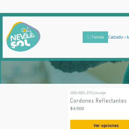
Tienda
Calzado
M
GEN-REFL-STD
|
Aonijie
Cordones Reflectantes
$4.900
Ver opciones