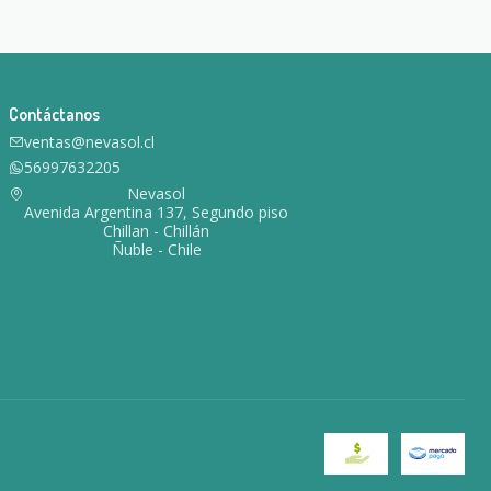
Contáctanos
ventas@nevasol.cl
56997632205
Nevasol
Avenida Argentina 137, Segundo piso
Chillan - Chillán
Ñuble - Chile