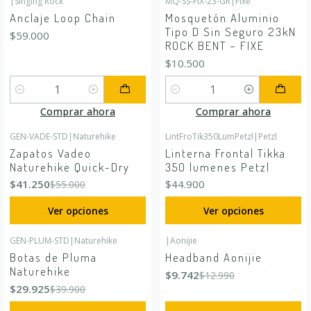
|
Singing Rock
MQ-SS-FIX-23-GR
|
Fixe
Anclaje Loop Chain
Mosquetón Aluminio
Tipo D Sin Seguro 23kN
$59.000
ROCK BENT – FIXE
$10.500
Cantidad
Cantidad
Comprar ahora
Comprar ahora
GEN-VADE-STD
|
Naturehike
LintFroTik350LumPetzl
|
Petzl
-25%
OFF
Zapatos Vadeo
Linterna Frontal Tikka
Naturehike Quick-Dry
350 lumenes Petzl
$41.250
$44.900
$55.000
Ver opciones
Ver opciones
GEN-PLUM-STD
|
Naturehike
|
Aonijie
-25%
OFF
-25%
OFF
Botas de Pluma
Headband Aonijie
Naturehike
$9.742
$12.990
$29.925
$39.900