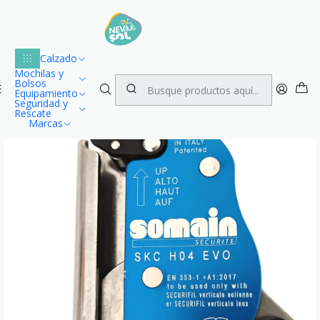
Lu
Envío gratuito dentro de Chile para compras desde $100.000
1
Inicio
Seguridad y Rescate
Anticaída
Calzado
Deslizador Anticaída SKC H04 EVO Somain
Mochilas y
Bolsos
Equipamiento
Seguridad y
Rescate
Marcas