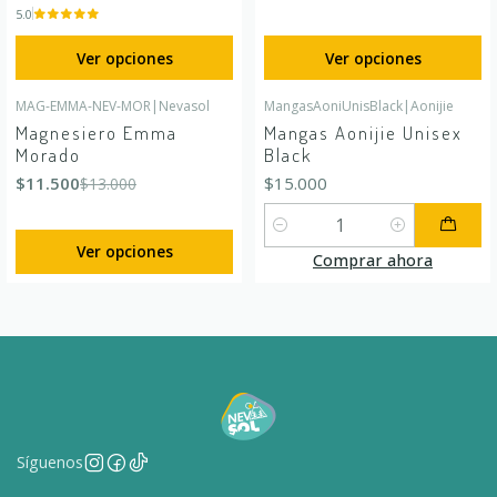
5.0
Ver opciones
Ver opciones
MAG-EMMA-NEV-MOR
|
Nevasol
MangasAoniUnisBlack
|
Aonijie
-12%
OFF
Magnesiero Emma
Mangas Aonijie Unisex
Morado
Black
$11.500
$15.000
$13.000
Cantidad
Ver opciones
Comprar ahora
Síguenos