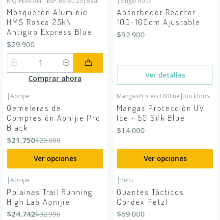
MQ-HMS-ANT-EXP-BE-BL-25
|
Beal
|
Singin Rock
Agotado
Mosquetón Aluminio
Absorbedor Reactor
HMS Rosca 25kN
100-160cm Ajustable
Antigiro Express Blue
$92.900
$29.900
Cantidad
Ver detalles
Comprar ahora
|
Aonijie
MangasProteccUVBlue
|
Rockbros
-25%
OFF
Gemeleras de
Mangas Protección UV
Compresión Aonijie Pro
Ice + 50 Silk Blue
Black
$14.000
$21.750
$29.000
Ver opciones
Ver opciones
|
Aonijie
|
Petlz
-25%
OFF
Polainas Trail Running
Guantes Tácticos
High Lab Aonijie
Cordex Petzl
$24.742
$69.000
$32.990