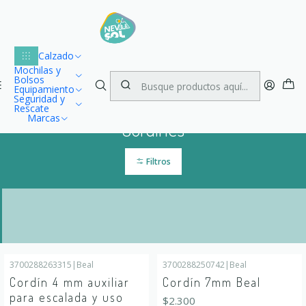
Lu
Envío gratuito dentro de Chile para compras desde $100.000
1
Inicio
Escalada
Cordines
Calzado
Mochilas y
Bolsos
Equipamiento
Seguridad y
Rescate
Marcas
Cordines
Filtros
3700288263315
|
Beal
3700288250742
|
Beal
Cordín 4 mm auxiliar
Cordín 7mm Beal
para escalada y uso
$2.300