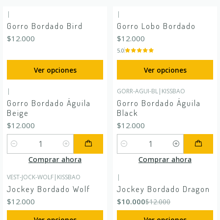
|
|
Gorro Bordado Bird
Gorro Lobo Bordado
$12.000
$12.000
5.0
Ver opciones
Ver opciones
|
GORR-AGUI-BL
|
KISSBAO
Gorro Bordado Águila
Gorro Bordado Águila
Beige
Black
$12.000
$12.000
Cantidad
Cantidad
Comprar ahora
Comprar ahora
VEST-JOCK-WOLF
|
KISSBAO
|
-17%
OFF
Jockey Bordado Wolf
Jockey Bordado Dragon
$12.000
$10.000
$12.000
Ver opciones
Ver opciones