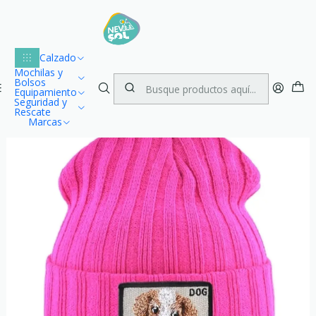
Lu
Envío gratuito dentro de Chile para compras desde $100.000
1
Inicio
Vestuario
Accesorios
Gorros
Gorro Bordado Dog
Calzado
Mochilas y
Bolsos
Equipamiento
Seguridad y
Rescate
Marcas