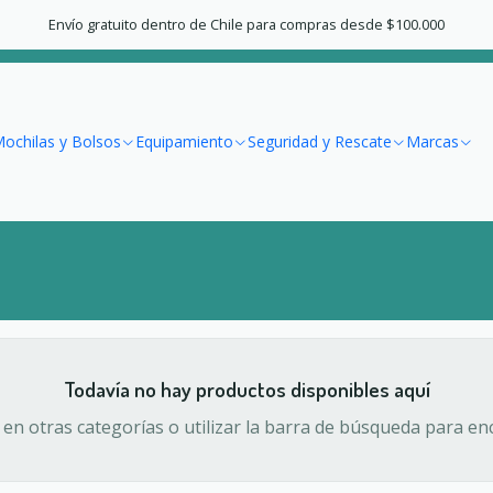
Inicio
mercadolibre
Envío gratuito dentro de Chile para compras desde $100.000
mercadolibre
ochilas y Bolsos
Equipamiento
Seguridad y Rescate
Marcas
Todavía no hay productos disponibles aquí
en otras categorías o utilizar la barra de búsqueda para en