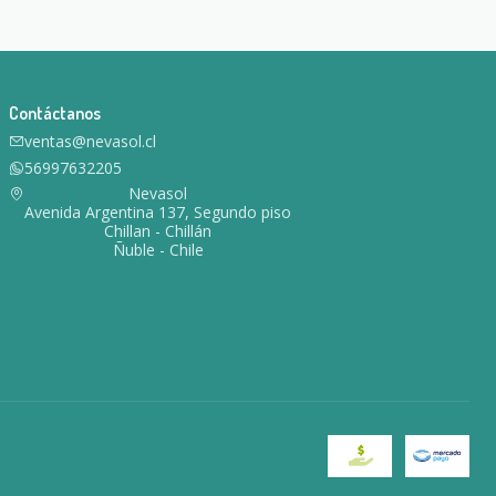
Contáctanos
ventas@nevasol.cl
56997632205
Nevasol
Avenida Argentina 137, Segundo piso
Chillan - Chillán
Ñuble - Chile