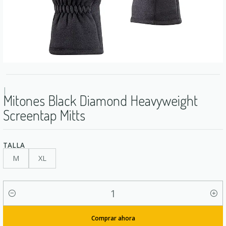
|
Mitones Black Diamond Heavyweight
Screentap Mitts
TALLA
M
XL
Cantidad
Comprar ahora