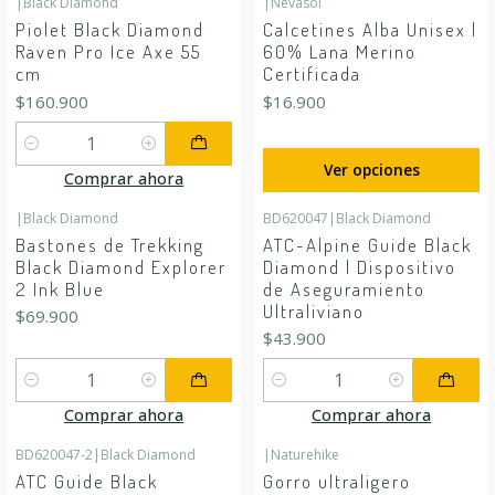
|
Black Diamond
|
Nevasol
Piolet Black Diamond
Calcetines Alba Unisex |
Raven Pro Ice Axe 55
60% Lana Merino
cm
Certificada
$160.900
$16.900
Cantidad
Ver opciones
Comprar ahora
|
Black Diamond
BD620047
|
Black Diamond
Bastones de Trekking
ATC-Alpine Guide Black
Black Diamond Explorer
Diamond | Dispositivo
2 Ink Blue
de Aseguramiento
Ultraliviano
$69.900
$43.900
Cantidad
Cantidad
Comprar ahora
Comprar ahora
BD620047-2
|
Black Diamond
|
Naturehike
-25%
OFF
Agotado
ATC Guide Black
Gorro ultraligero
Agotado