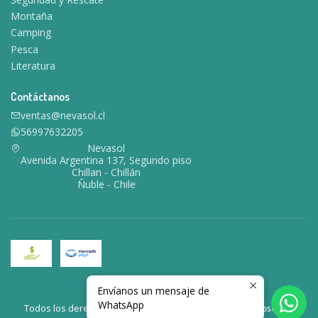
Montaña
Camping
Pesca
Literatura
Contáctanos
ventas@nevasol.cl
56997632205
Nevasol
Avenida Argentina 137, Segundo piso
Chillan - Chillán
Ñuble - Chile
Envíanos un mensaje de
2026 Nevasol.
WhatsApp
Todos los derechos reservados.
Desarrollado por Jumpseller
.