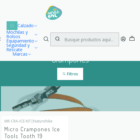
Lu
Envío gratuito dentro de Chile para compras desde $100.000
1
Inicio
Montaña
Crampones
Calzado
Mochilas y
Bolsos
Equipamiento
Seguridad y
Rescate
Marcas
Crampones
Filtros
MR-CRA-ICE-NT
|
Naturehike
-25%
OFF
Micro Crampones Ice
Agotado
Tools Tooth 19