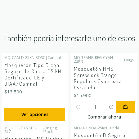
También podría interesarte uno de estos
MQ-CAM-D-25KN-ROSC
|
Camnal
MQ-TRANG-REG-CYAN-
|
Trango
22KN
Mosquetón Tipo D con
Mosquetón HMS
Seguro de Rosca 25 kN
Screwlock Trango
Certificado CE y
Regulock Cyan para
UIAA/Camnal
Escalada
$13.500
$15.900
Cantidad
Ver opciones
Comprar ahora
MQ-HEC-30-SR-BC-
Singing
MQ-D-XINDA-25KN
|
Xinda
|
BLC
Agotado
Rock
Mosquetón D Seguro
Mosquetón HMS Hector