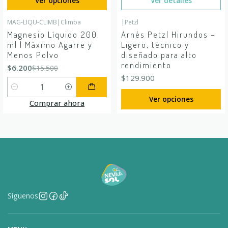
Ver opciones
Ver detalles
MAG-LIQU-CLIMB
|
Climba
|
Petzl
-60%
OFF
Magnesio Líquido 200
Arnés Petzl Hirundos –
ml | Máximo Agarre y
Ligero, técnico y
Menos Polvo
diseñado para alto
rendimiento
$6.200
$15.500
$129.900
Cantidad
Ver opciones
Comprar ahora
Síguenos