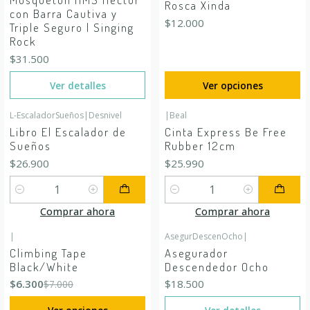
Rosca Xinda
con Barra Cautiva y
$12.000
Triple Seguro | Singing
Rock
$31.500
Ver detalles
Ver opciones
L-EscaladorSueños
|
Desnivel
|
Beal
Libro El Escalador de
Cinta Express Be Free
Sueños
Rubber 12cm
$26.900
$25.990
Cantidad
Cantidad
Comprar ahora
Comprar ahora
|
AsegurDescenOcho
|
-10%
OFF
Agotado
Climbing Tape
Asegurador
Black/White
Descendedor Ocho
$6.300
$18.500
$7.000