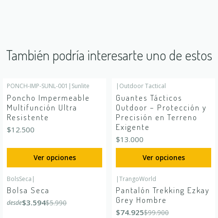
También podría interesarte uno de estos
PONCH-IMP-SUNL-001
|
Sunlite
|
Outdoor Tactical
Poncho Impermeable
Guantes Tácticos
Multifunción Ultra
Outdoor – Protección y
Resistente
Precisión en Terreno
Exigente
$12.500
$13.000
Ver opciones
Ver opciones
BolsSeca
|
|
TrangoWorld
-40%
OFF
-25%
OFF
Bolsa Seca
Pantalón Trekking Ezkay
Grey Hombre
$3.594
$5.990
desde
$74.925
$99.900