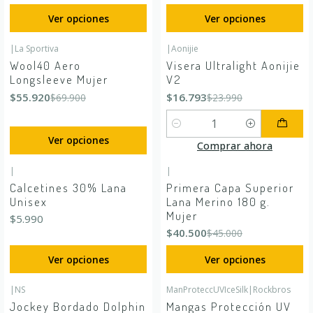
Ver opciones
Ver opciones
|
La Sportiva
|
Aonijie
-20%
OFF
-30%
OFF
Wool40 Aero
Visera Ultralight Aonijie
Longsleeve Mujer
V2
$55.920
$16.793
$69.900
$23.990
Cantidad
Ver opciones
Comprar ahora
|
|
-10%
OFF
Calcetines 30% Lana
Primera Capa Superior
Unisex
Lana Merino 180 g.
Mujer
$5.990
$40.500
$45.000
Ver opciones
Ver opciones
|
NS
ManProteccUVIceSilk
|
Rockbros
-17%
OFF
Jockey Bordado Dolphin
Mangas Protección UV