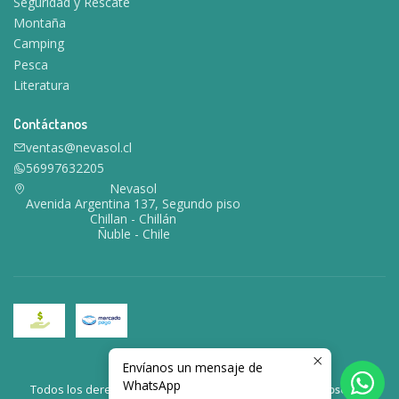
Seguridad y Rescate
Montaña
Camping
Pesca
Literatura
Contáctanos
ventas@nevasol.cl
56997632205
Nevasol
Avenida Argentina 137, Segundo piso
Chillan - Chillán
Ñuble - Chile
Envíanos un mensaje de
2026 Nevasol.
WhatsApp
Todos los derechos reservados.
Desarrollado por Jumpseller
.