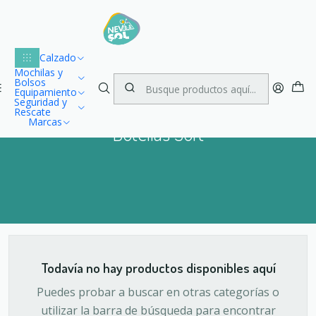
Lu
Envío gratuito dentro de Chile para compras desde $100.000
1
Inicio
Running y Trail Running
Botellas Soft
Calzado
Mochilas y
Bolsos
Equipamiento
Seguridad y
Rescate
Marcas
Botellas Soft
Todavía no hay productos disponibles aquí
Puedes probar a buscar en otras categorías o
utilizar la barra de búsqueda para encontrar