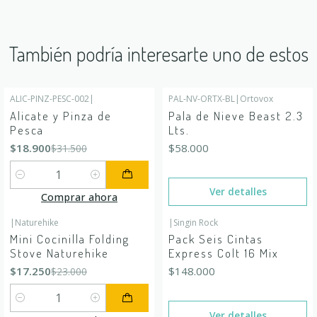
También podría interesarte uno de estos
ALIC-PINZ-PESC-002
|
PAL-NV-ORTX-BL
|
Ortovox
-40%
OFF
Agotado
Alicate y Pinza de
Pala de Nieve Beast 2.3
Pesca
Lts.
$18.900
$58.000
$31.500
Cantidad
Ver detalles
Comprar ahora
|
Naturehike
|
Singin Rock
-25%
OFF
Agotado
Mini Cocinilla Folding
Pack Seis Cintas
Stove Naturehike
Express Colt 16 Mix
$17.250
$148.000
$23.000
Cantidad
Ver detalles