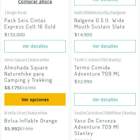
Comprar ahora
|
Singin Rock
Nal0.5ltWiMoSusSla
|
Nalgene
Agotado
Agotado
Pack Seis Cintas
Nalgene 0.5 lt. Wide
Express Colt 16 Gold
Mouth Sustain Slate
$153.000
$14.900
Ver detalles
Ver detalles
Almo-Square
|
Naturehike
TerM-C-Adven709
|
Stanley
-25%
OFF
Agotado
Almohada Square
Termo Comida
Naturehike para
Adventure 709 ML
Camping y Trekking
$32.990
$8.175
$10.900
Ver opciones
Ver detalles
B-Infla-Oran
|
Naturehike
VasDeCerAdven709MlStan
|
Stanley
-25%
OFF
Agotado
Bolsa Inflable Orange
Vaso De Cerveza
Agotado
Adventure 709 Ml
$5.992
$7.990
Stanley