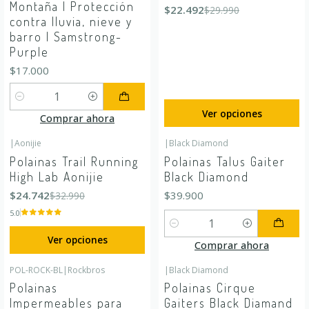
Montaña | Protección
$22.492
$29.990
contra lluvia, nieve y
barro | Samstrong-
Purple
$17.000
Cantidad
Ver opciones
Comprar ahora
|
Aonijie
|
Black Diamond
-25%
OFF
Polainas Trail Running
Polainas Talus Gaiter
High Lab Aonijie
Black Diamond
$24.742
$39.900
$32.990
5.0
Cantidad
Ver opciones
Comprar ahora
POL-ROCK-BL
|
Rockbros
|
Black Diamond
Polainas
Polainas Cirque
Impermeables para
Gaiters Black Diamand