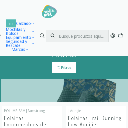
Lu
Envío gratuito dentro de Chile para compras desde $100.000
1
Inicio
Trekking
Polainas
Calzado
Mochilas y
Bolsos
Equipamiento
Seguridad y
Rescate
Marcas
Polainas
Filtros
POL-IMP-SAM
|
Samstrong
|
Aonijie
-25%
OFF
Polainas
Polainas Trail Running
Impermeables de
Low Aonijie