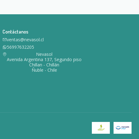
Contáctanos
ventas@nevasol.cl
56997632205
Nevasol
Avenida Argentina 137, Segundo piso
Chillan - Chillán
Ñuble - Chile