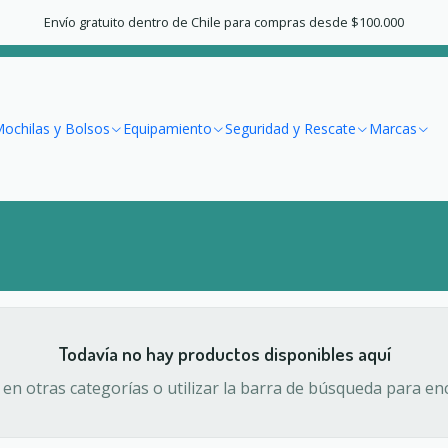
Inicio
Vestuario
Mujer
Chaquetas
Relleno Sintético
Envío gratuito dentro de Chile para compras desde $100.000
Relleno Sintético
ochilas y Bolsos
Equipamiento
Seguridad y Rescate
Marcas
Todavía no hay productos disponibles aquí
en otras categorías o utilizar la barra de búsqueda para en