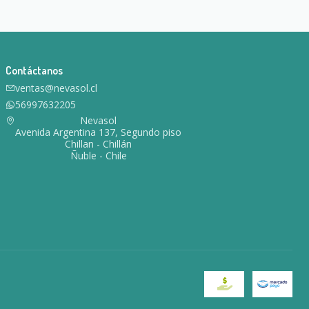
Contáctanos
ventas@nevasol.cl
56997632205
Nevasol
Avenida Argentina 137, Segundo piso
Chillan - Chillán
Ñuble - Chile