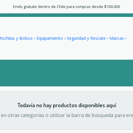
Inicio
Vestuario
Mujer
Polar
Envío gratuito dentro de Chile para compras desde $100.000
Polar
ochilas y Bolsos
Equipamiento
Seguridad y Rescate
Marcas
Todavía no hay productos disponibles aquí
en otras categorías o utilizar la barra de búsqueda para en