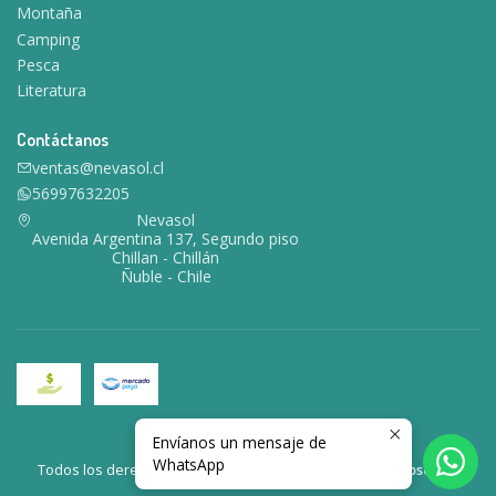
Montaña
Camping
Pesca
Literatura
Contáctanos
ventas@nevasol.cl
56997632205
Nevasol
Avenida Argentina 137, Segundo piso
Chillan - Chillán
Ñuble - Chile
Envíanos un mensaje de
2026 Nevasol.
WhatsApp
Todos los derechos reservados.
Desarrollado por Jumpseller
.