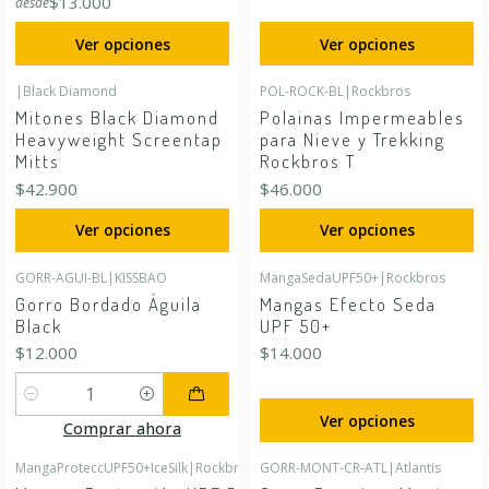
$13.000
desde
Ver opciones
Ver opciones
|
Black Diamond
POL-ROCK-BL
|
Rockbros
Mitones Black Diamond
Polainas Impermeables
Heavyweight Screentap
para Nieve y Trekking
Mitts
Rockbros T
$42.900
$46.000
Ver opciones
Ver opciones
GORR-AGUI-BL
|
KISSBAO
MangaSedaUPF50+
|
Rockbros
Gorro Bordado Águila
Mangas Efecto Seda
Black
UPF 50+
$12.000
$14.000
Cantidad
Ver opciones
Comprar ahora
MangaProteccUPF50+IceSilk
|
Rockbros
GORR-MONT-CR-ATL
|
Atlantis
Agotado