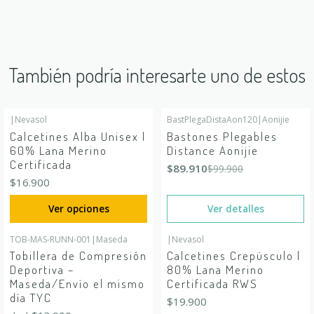
También podría interesarte uno de estos
|
Nevasol
BastPlegaDistaAon120
|
Aonijie
-10%
OFF
Calcetines Alba Unisex |
Bastones Plegables
Agotado
60% Lana Merino
Distance Aonijie
Certificada
$89.910
$99.900
$16.900
Ver opciones
Ver detalles
TOB-MAS-RUNN-001
|
Maseda
|
Nevasol
Tobillera de Compresión
Calcetines Crepúsculo |
Deportiva –
80% Lana Merino
Maseda/Envío el mismo
Certificada RWS
día TYC
$19.900