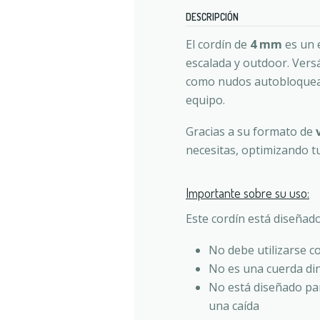
DESCRIPCIÓN
El cordín de
4 mm
es un 
escalada y outdoor. Versát
como nudos autobloqueant
equipo.
Gracias a su formato de
necesitas, optimizando t
Importante sobre su uso:
Este cordín está diseña
No debe utilizarse 
No es una cuerda di
No está diseñado par
una caída