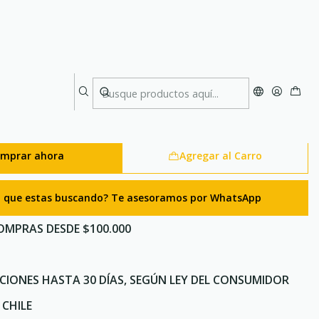
 por metro) Yellow
auxiliar para escalada y uso
ta por metro) Yellow
mprar ahora
Agregar al Carro
lo que estas buscando? Te asesoramos por WhatsApp
OMPRAS DESDE $100.000
CIONES HASTA 30 DÍAS, SEGÚN LEY DEL CONSUMIDOR
CHILE