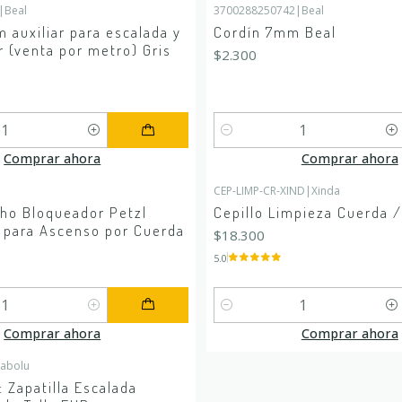
|
Beal
3700288250742
|
Beal
 auxiliar para escalada y
Cordín 7mm Beal
 (venta por metro) Gris
$2.300
Cantidad
Comprar ahora
Comprar ahora
CEP-LIMP-CR-XIND
|
Xinda
ho Bloqueador Petzl
Cepillo Limpieza Cuerda /
para Ascenso por Cuerda
$18.300
5.0
Cantidad
Comprar ahora
Comprar ahora
abolu
: Zapatilla Escalada