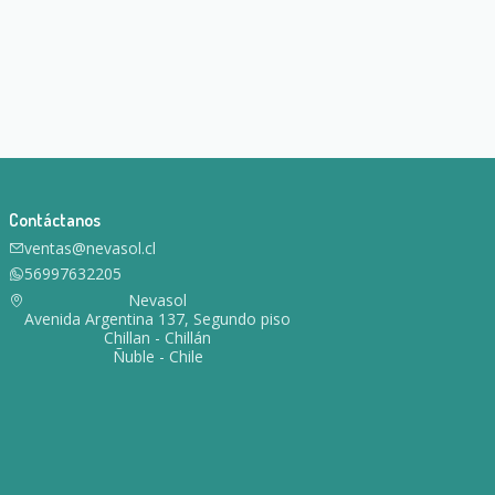
Contáctanos
ventas@nevasol.cl
56997632205
Nevasol
Avenida Argentina 137, Segundo piso
Chillan - Chillán
Ñuble - Chile