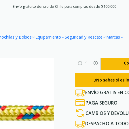
ordines
Cordín 4 mm auxiliar para escalada y uso outdoor (venta
Envío gratuito dentro de Chile para compras desde $100.000
|
Cordín 4 mm 
ochilas y Bolsos
Equipamiento
Seguridad y Rescate
Marcas
outdoor (ven
Co
Cantidad
¿No sabes si es 
ENVÍO GRATIS EN C
PAGA SEGURO
CAMBIOS Y DEVOLU
DESPACHO A TODO 