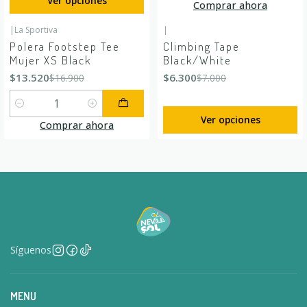
Ver opciones
Comprar ahora
|
La Sportiva
|
-20%
OFF
-10%
OFF
Polera Footstep Tee
Climbing Tape
Mujer XS Black
Black/White
$13.520
$6.300
$16.900
$7.000
Cantidad
Ver opciones
Comprar ahora
Síguenos
MENU