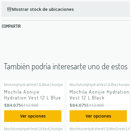
Mostrar stock de ubicaciones
COMPARTIR
También podría interesarte uno de estos
MoAonijHydratVest12LBlue
|
Aonijie
MochiAonijHydratVes12LBla
|
Aonijie
-25%
OFF
-25%
OFF
Mochila Aonijie
Mochila Aonijie Hydration
Hydration Vest 12 L Blue
Vest 12 L Black
$84.675
$84.675
$112.900
$112.900
Ver opciones
Ver opciones
MochAonijHydrVest12LRed
|
Aonijie
MochAoniHydraVest12LMinGreen
|
Ao