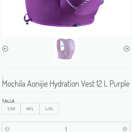
|
Mochila Aonijie Hydration Vest 12 L Purple
TALLA
S/M
M/L
L/XL