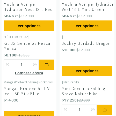
-25%
OFF
-25%
OFF
Mochila Aonijie
Mochila Aonijie Hydration
Hydration Vest 12 L Red
Vest 12 L Mint Green
$84.675
$84.675
$112.900
$112.900
Ver opciones
Ver opciones
SE´-SET-MOSC-32
|
|
-40%
OFF
-17%
OFF
Kit 32 Señuelos Pesca
Jockey Bordado Dragon
Mosca
$10.000
$12.000
$8.100
$13.500
Cantidad
Ver opciones
Comprar ahora
MangasProteccUVBlue
|
Rockbros
|
Naturehike
-25%
OFF
Mangas Protección UV
Mini Cocinilla Folding
Ice + 50 Silk Blue
Stove Naturehike
$14.000
$17.250
$23.000
Cantidad