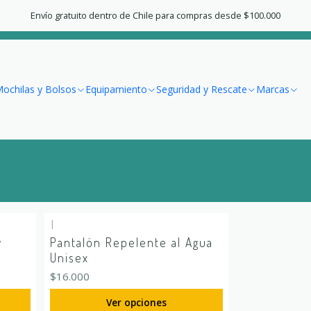
Inicio
Vestuario
Hombre
Pantalones
Envío gratuito dentro de Chile para compras desde $100.000
Pantalones
ochilas y Bolsos
Equipamiento
Seguridad y Rescate
Marcas
|
y
Pantalón Repelente al Agua
Unisex
$16.000
Ver opciones