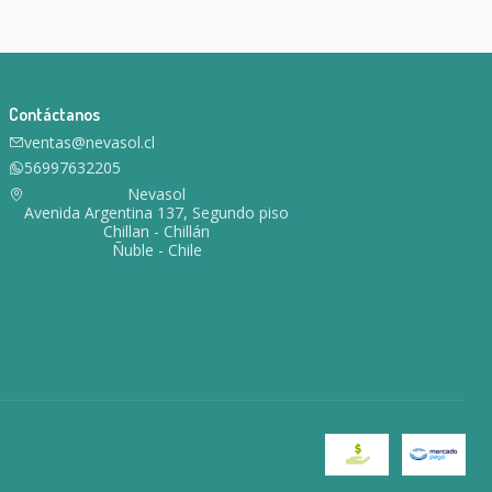
Contáctanos
ventas@nevasol.cl
56997632205
Nevasol
Avenida Argentina 137, Segundo piso
Chillan - Chillán
Ñuble - Chile