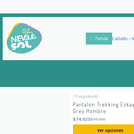
Tienda
Calzado
M
|
TrangoWorld
-25%
OFF
Pantalón Trekking Ezka
Grey Hombre
$74.925
$99.900
Ver opciones